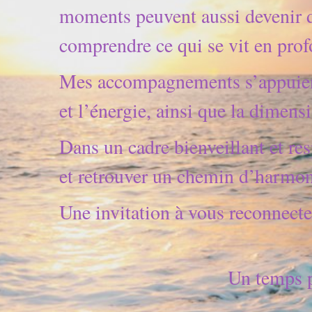
moments peuvent aussi devenir d
comprendre ce qui se vit en prof
Mes accompagnements s’appuient 
et l’énergie, ainsi que la dimens
Dans un cadre bienveillant et resp
et retrouver un chemin d’harmoni
Une invitation à vous reconnecter
Un temps po