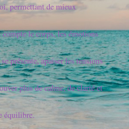
oi, permettant de mieux 
compte le corps, les émotions 
se présente, apaiser les tensions 
uver plus de calme, de clarté et 
 équilibre.