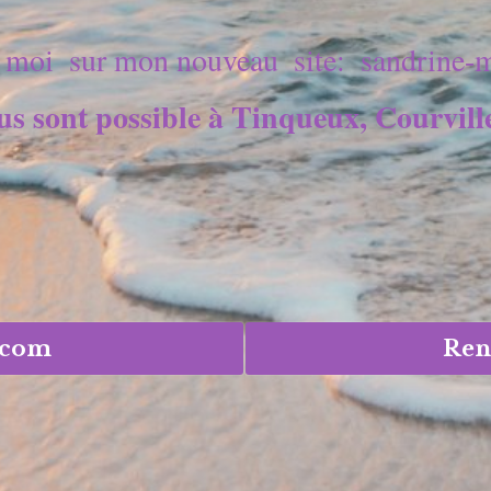
 moi  sur mon nouveau  site:  sandrine-
s sont possible à Tinqueux, Courville
.com
Ren