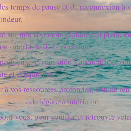
es temps de pause et de reconnexion à s
ondeur.
sur une approche globale qui prend en 
ion intérieure de la personne.
ectueux, je vous aide à accueillir ce qui 
e et d’équilibre.
 à vos ressources profondes, afin de retro
de légèreté intérieure.
ur vous, pour souffler et retrouver votre