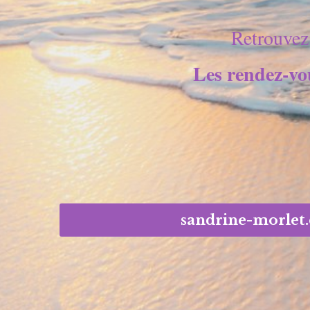
Retrouvez
Les rendez-vou
sandrine-morlet