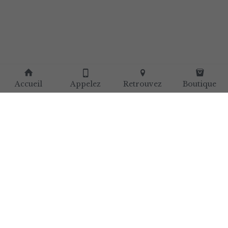
Accueil
Appelez
Retrouvez
Boutique
Copyright international Reflex'0 Bien-être© 2018 - 
2023 
Powered by IdNetWeb®